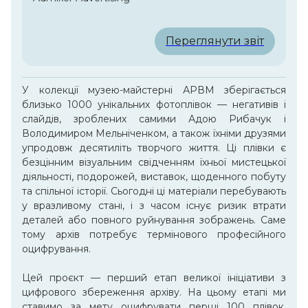
Переглянути звіт
У колекції музею-майстерні АРВМ зберігається
близько 1000 унікальних фотоплівок — негативів і
слайдів, зроблених самими Адою Рибачук і
Володимиром Мельніченком, а також їхніми друзями
упродовж десятиліть творчого життя. Ці плівки є
безцінним візуальним свідченням їхньої мистецької
діяльності, подорожей, виставок, щоденного побуту
та спільної історії. Сьогодні ці матеріали перебувають
у вразливому стані, і з часом існує ризик втрати
деталей або повного руйнування зображень. Саме
тому архів потребує термінового професійного
оцифрування.
Цей проєкт — перший етап великої ініціативи з
цифрового збереження архіву. На цьому етапі ми
ставимо за мету оцифрувати перші 100 плівок,