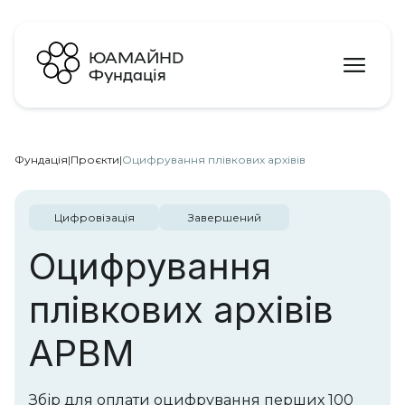
ЮАМАЙНD
Фундація
Фундація
|
Проєкти
|
Оцифрування плівкових архівів
Цифровізація
Завершений
Оцифрування
плівкових архівів
АРВМ
Збір для оплати оцифрування перших 100